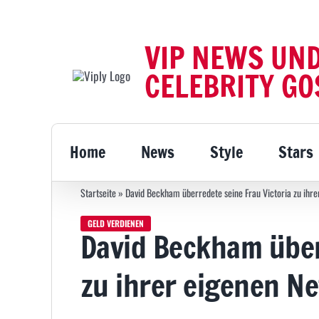
Zum
Inhalt
VIP NEWS UN
springen
CELEBRITY GO
Home
News
Style
Stars
Startseite
»
David Beckham überredete seine Frau Victoria zu ihre
GELD VERDIENEN
David Beckham über
zu ihrer eigenen Ne