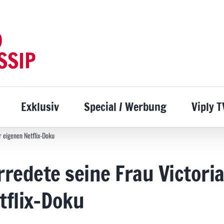
D
SSIP
Exklusiv
Special / Werbung
Viply T
r eigenen Netflix-Doku
redete seine Frau Victori
tflix-Doku