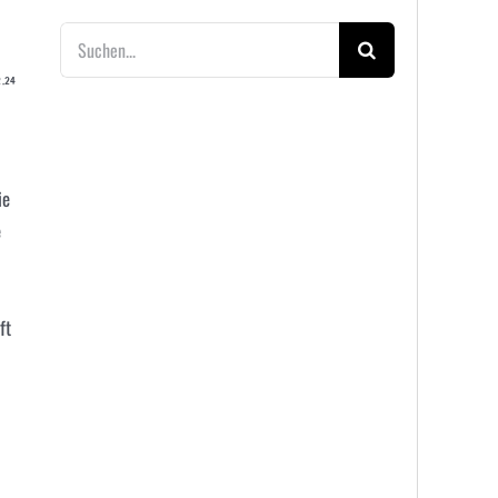
Suche
nach:
2.24
ie
e
ft