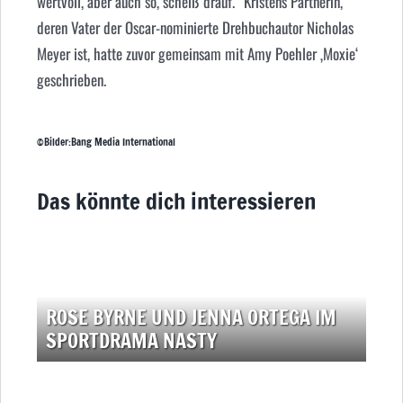
wertvoll, aber auch so, scheiß drauf.“ Kristens Partnerin,
deren Vater der Oscar-nominierte Drehbuchautor Nicholas
Meyer ist, hatte zuvor gemeinsam mit Amy Poehler ‚Moxie‘
geschrieben.
©Bilder:Bang Media International
Das könnte dich interessieren
ROSE BYRNE UND JENNA ORTEGA IM
SPORTDRAMA NASTY