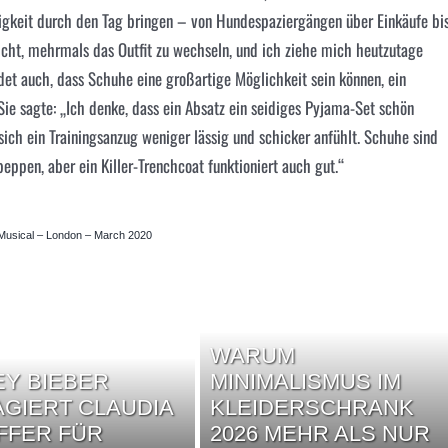
htigkeit durch den Tag bringen – von Hundespaziergängen über Einkäufe bi
icht, mehrmals das Outfit zu wechseln, und ich ziehe mich heutzutage
ndet auch, dass Schuhe eine großartige Möglichkeit sein können, ein
e sagte: „Ich denke, dass ein Absatz ein seidiges Pyjama-Set schön
ich ein Trainingsanzug weniger lässig und schicker anfühlt. Schuhe sind
peppen, aber ein Killer-Trenchcoat funktioniert auch gut.“
 Musical – London – March 2020
WARUM
EY BIEBER
MINIMALISMUS IM
GIERT CLAUDIA
KLEIDERSCHRANK
FFER FÜR
2026 MEHR ALS NUR