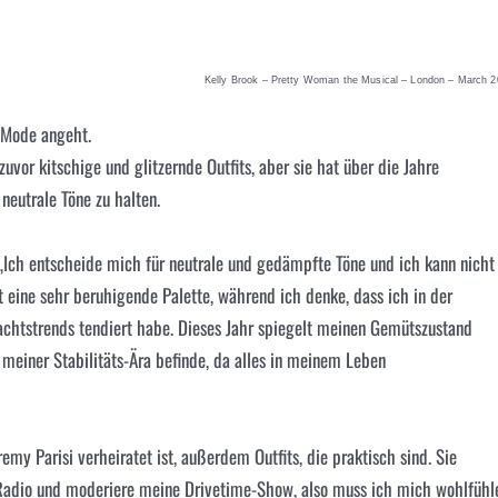
Kelly Brook – Pretty Woman the Musical – London – March 
s Mode angeht.
uvor kitschige und glitzernde Outfits, aber sie hat über die Jahre
 neutrale Töne zu halten.
 „Ich entscheide mich für neutrale und gedämpfte Töne und ich kann nicht
t eine sehr beruhigende Palette, während ich denke, dass ich in der
achtstrends tendiert habe. Dieses Jahr spiegelt meinen Gemütszustand
n meiner Stabilitäts-Ära befinde, da alles in meinem Leben
my Parisi verheiratet ist, außerdem Outfits, die praktisch sind. Sie
t Radio und moderiere meine Drivetime-Show, also muss ich mich wohlfühl