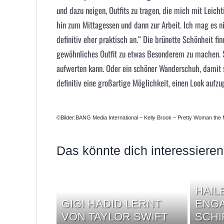
und dazu neigen, Outfits zu tragen, die mich mit Leic
hin zum Mittagessen und dann zur Arbeit. Ich mag es n
definitiv eher praktisch an.“ Die brünette Schönheit fi
gewöhnliches Outfit zu etwas Besonderem zu machen. Si
aufwerten kann. Oder ein schöner Wanderschuh, damit s
definitiv eine großartige Möglichkeit, einen Look aufzu
©Bilder:BANG Media International – Kelly Brook – Pretty Woman the
Das könnte dich interessieren
HAIL
GIGI HADID LERNT
ENGA
VON TAYLOR SWIFT
SCHI