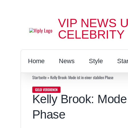
Zum
Inhalt
VIP NEWS 
springen
CELEBRITY
Home
News
Style
Sta
Startseite
»
Kelly Brook: Mode ist in einer stabilen Phase
GELD VERDIENEN
Kelly Brook: Mode i
Phase