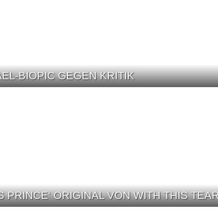
AEL-BIOPIC GEGEN KRITIK
 PRINCE‘ ORIGINAL VON WITH THIS TEA