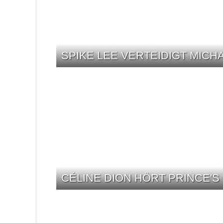
SPIKE LEE VERTEIDIGT MICH
CÉLINE DION HÖRT PRINCE'S