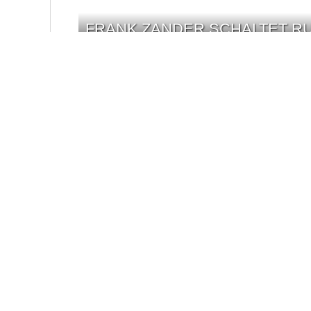
FRANK ZANDER SCHALTET RU
„ANDREAS GABALIER: TRAUE