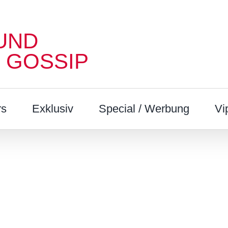
UND
 GOSSIP
rs
Exklusiv
Special / Werbung
Vi