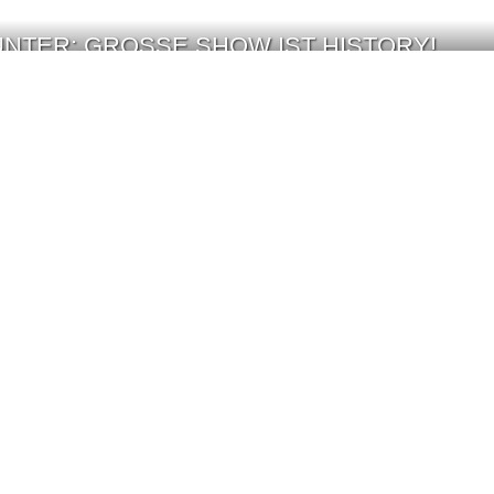
NTER: GROSSE SHOW IST HISTORY!
R UM DIE OPFER DES GRAZ-AMOKLAUFS“