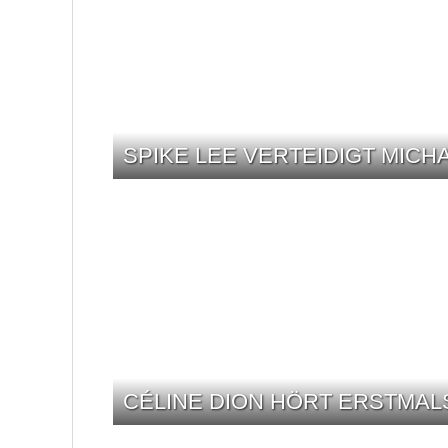
SPIKE LEE VERTEIDIGT MICH
CÉLINE DION HÖRT ERSTMALS