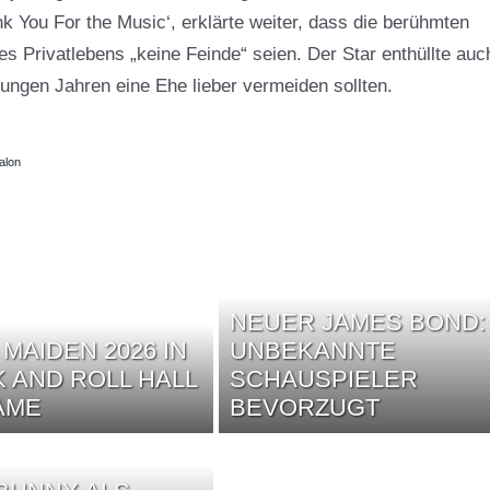
 You For the Music‘, erklärte weiter, dass die berühmten
es Privatlebens „keine Feinde“ seien. Der Star enthüllte auc
ungen Jahren eine Ehe lieber vermeiden sollten.
alon
NEUER JAMES BOND:
 MAIDEN 2026 IN
UNBEKANNTE
 AND ROLL HALL
SCHAUSPIELER
AME
BEVORZUGT