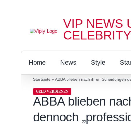
Zum
Inhalt
VIP NEWS 
springen
CELEBRITY
Home
News
Style
Sta
Startseite
»
ABBA blieben nach ihren Scheidungen de
GELD VERDIENEN
ABBA blieben nac
dennoch „professio