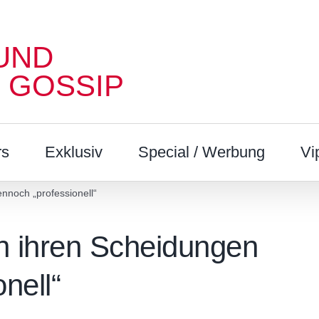
UND
 GOSSIP
rs
Exklusiv
Special / Werbung
Vi
nnoch „professionell“
h ihren Scheidungen
nell“