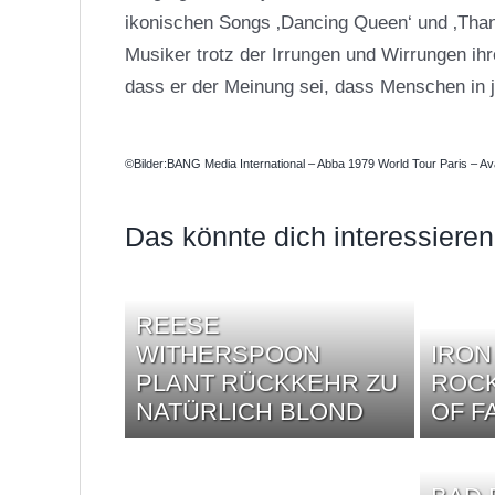
ikonischen Songs ‚Dancing Queen‘ und ‚Thank
Musiker trotz der Irrungen und Wirrungen ihr
dass er der Meinung sei, dass Menschen in j
©Bilder:BANG Media International – Abba 1979 World Tour Paris – Av
Das könnte dich interessieren
REESE
WITHERSPOON
IRON
PLANT RÜCKKEHR ZU
ROCK
NATÜRLICH BLOND
OF F