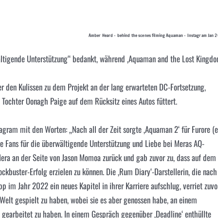
Amber Heard – behind the scenes filming Aquaman – Instagram Jan 
ältigende Unterstützung“ bedankt, während ‚Aquaman and the Lost Kingdo
ter den Kulissen zu dem Projekt an der lang erwarteten DC-Fortsetzung,
e Tochter Oonagh Paige auf dem Rücksitz eines Autos füttert.
agram mit den Worten: „Nach all der Zeit sorgte ‚Aquaman 2‘ für Furore (e
eine Fans für die überwältigende Unterstützung und Liebe bei Meras AQ-
Mera an der Seite von Jason Momoa zurück und gab zuvor zu, dass auf dem
ckbuster-Erfolg erzielen zu können. Die ‚Rum Diary‘-Darstellerin, die nach
m Jahr 2022 ein neues Kapitel in ihrer Karriere aufschlug, verriet zuvor
C-Welt gespielt zu haben, wobei sie es aber genossen habe, an einem
‘ gearbeitet zu haben. In einem Gespräch gegenüber ‚Deadline‘ enthüllte