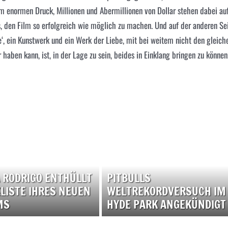
m enormen Druck, Millionen und Abermillionen von Dollar stehen dabei au
, den Film so erfolgreich wie möglich zu machen. Und auf der anderen Se
re‘, ein Kunstwerk und ein Werk der Liebe, mit bei weitem nicht den gleich
haben kann, ist, in der Lage zu sein, beides in Einklang bringen zu können
A RODRIGO ENTHÜLLT
PITBULLS
LISTE IHRES NEUEN
WELTREKORDVERSUCH IM
MS
HYDE PARK ANGEKÜNDIGT