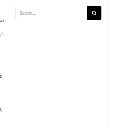
Suche
nach:
2024
m‘
s
,