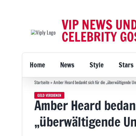
Zum
Inhalt
VIP NEWS UN
springen
CELEBRITY GO
Home
News
Style
Stars
Startseite
»
Amber Heard bedankt sich für die „überwältigende Unt
GELD VERDIENEN
Amber Heard bedank
„überwältigende Un