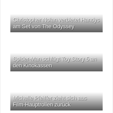
Christopher Nolan verbietet Handys
am Set von The Odyssey
Spider-Man schlägt Toy Story 5 an
den Kinokassen
Michelle Pfeiffer zieht sich aus
Film-Hauptrollen zurück