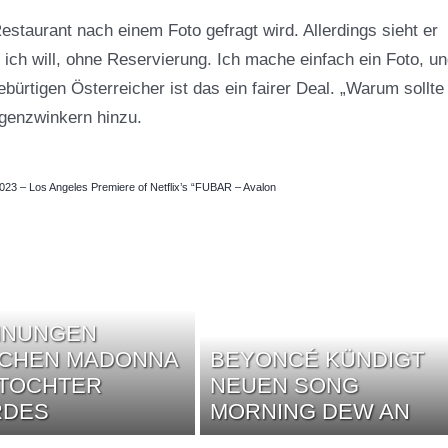
staurant nach einem Foto gefragt wird. Allerdings sieht er
o ich will, ohne Reservierung. Ich mache einfach ein Foto, u
bürtigen Österreicher ist das ein fairer Deal. „Warum sollte
ugenzwinkern hinzu.
23 – Los Angeles Premiere of Netflix’s “FUBAR – Avalon
NNUNGEN
SCHEN MADONNA
BEYONCÉ KÜNDIGT
 TOCHTER
NEUEN SONG
RDES
MORNING DEW AN