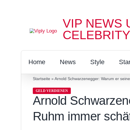
Zum
Inhalt
VIP NEWS 
springen
CELEBRITY
Home
News
Style
Sta
Startseite
»
Arnold Schwarzenegger: Warum er sein
GELD VERDIENEN
Arnold Schwarzen
Ruhm immer schät