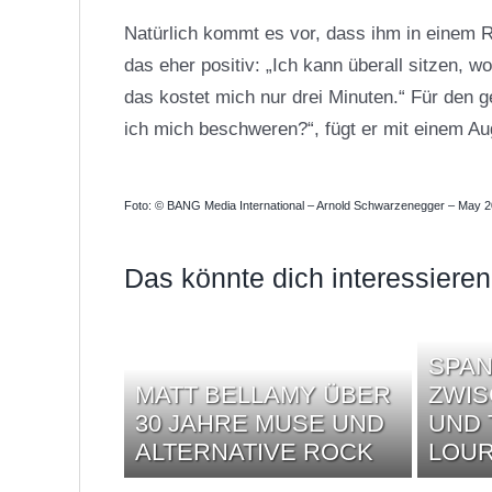
Natürlich kommt es vor, dass ihm in einem Re
das eher positiv: „Ich kann überall sitzen, w
das kostet mich nur drei Minuten.“ Für den ge
ich mich beschweren?“, fügt er mit einem A
Foto: © BANG Media International – Arnold Schwarzenegger – May 20
Das könnte dich interessieren
SPA
MATT BELLAMY ÜBER
ZWI
30 JAHRE MUSE UND
UND
ALTERNATIVE ROCK
LOU