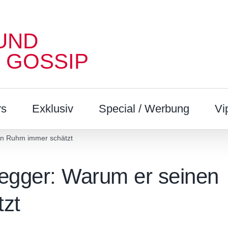
UND
 GOSSIP
rs
Exklusiv
Special / Werbung
Vi
en Ruhm immer schätzt
egger: Warum er seinen
zt