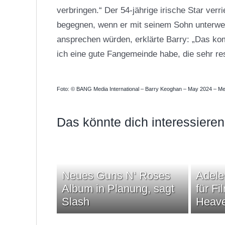
verbringen.“ Der 54-jährige irische Star ver
begegnen, wenn er mit seinem Sohn unterwegs
ansprechen würden, erklärte Barry: „Das kom
ich eine gute Fangemeinde habe, die sehr res
Foto: © BANG Media International – Barry Keoghan – May 2024 – Me
Das könnte dich interessieren
Neues Guns N‘ Roses
Adele
Album in Planung, sagt
für Fi
Slash
Heav