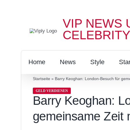
Zum
Inhalt
VIP NEWS 
springen
CELEBRITY
Home
News
Style
Sta
Startseite
»
Barry Keoghan: London-Besuch für geme
GELD VERDIENEN
Barry Keoghan: L
gemeinsame Zeit 