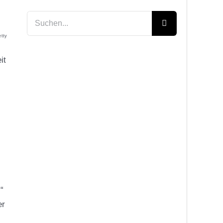
Suche
nach:
tty
it
“
er