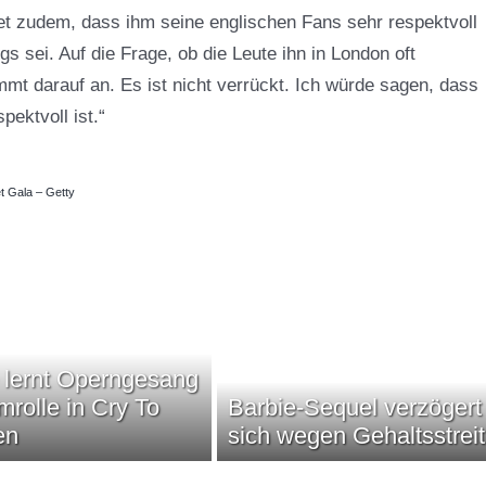
riet zudem, dass ihm seine englischen Fans sehr respektvoll
 sei. Auf die Frage, ob die Leute ihn in London oft
mt darauf an. Es ist nicht verrückt. Ich würde sagen, dass
pektvoll ist.“
t Gala – Getty
 lernt Operngesang
lmrolle in Cry To
Barbie-Sequel verzögert
en
sich wegen Gehaltsstreit