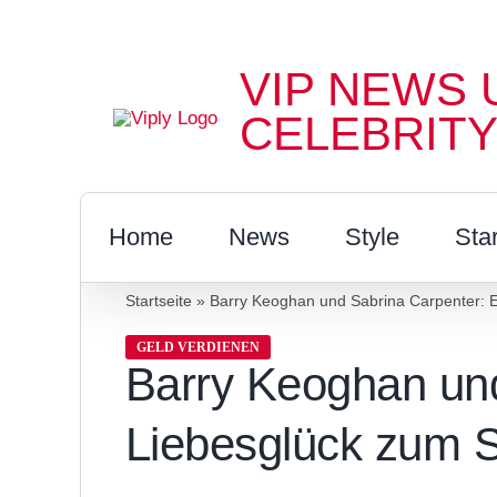
Zum
Inhalt
VIP NEWS 
springen
CELEBRITY
Home
News
Style
Sta
Startseite
»
Barry Keoghan und Sabrina Carpenter: E
GELD VERDIENEN
Barry Keoghan und
Liebesglück zum S