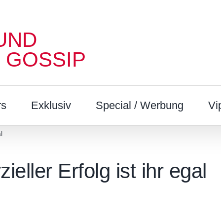
UND
 GOSSIP
rs
Exklusiv
Special / Werbung
Vi
l
ller Erfolg ist ihr egal