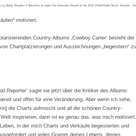
o (c) Bang Showbiz // Beyonce accepts the Innovator Award at the 2024 iHeartRadio Music Awards – G
äufen“ motiviert.
polarisierenden Country-Albums ‚Cowboy Carter‘ besteht der
r von Chartplatzierungen und Auszeichnungen „begeistern“ z
d Reporter‘ sagte sie jetzt über die Kritiker des Albums:
bereit und offen für eine Veränderung. Aber wenn ich sehe,
n] die Charts aufmischt und all die schönen Country-
elt inspirieren, dann ist es genau das, was mich motiviert.
 Leben, in der mich Charts und Verkäufe begeisterten und
rausgefordert und jedes Gramm deines Lebens, deines