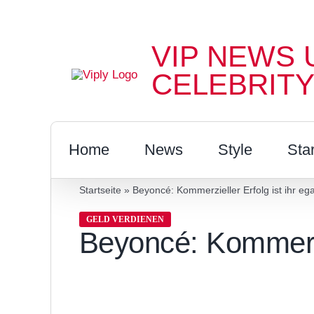
Zum
Inhalt
VIP NEWS 
springen
CELEBRITY
Home
News
Style
Sta
Startseite
»
Beyoncé: Kommerzieller Erfolg ist ihr ega
GELD VERDIENEN
Beyoncé: Kommerzie