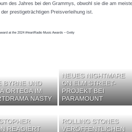
Album des Jahres bei den Grammys, obwohl sie die am meist
der prestigeträchtigen Preisverleihung ist.
Award at the 2024 iHeartRadio Music Awards – Getty
NEUES NIGHTMARE
 BYRNE UND
ON ELM STREET-
A ORTEGA IM
PROJEKT BEI
RTDRAMA NASTY
PARAMOUNT
ISTOPHER
ROLLING STONES
N REAGIERT
VERÖFFENTLICHEN