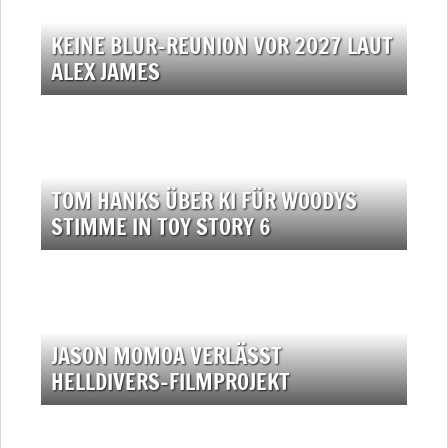
KEINE BLUR-REUNION VOR 2027 LAUT
ALEX JAMES
TOM HANKS ÜBER KI FÜR WOODYS
STIMME IN TOY STORY 6
JASON MOMOA VERLÄSST
HELLDIVERS-FILMPROJEKT