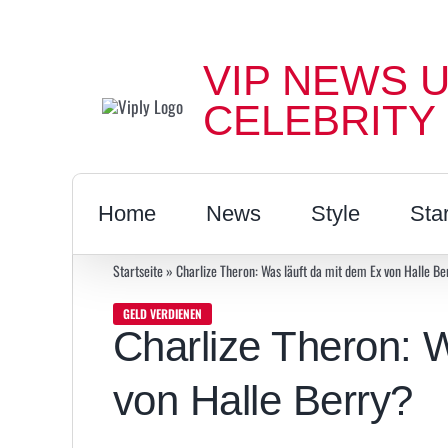
Zum
Inhalt
VIP NEWS 
springen
CELEBRITY
Home
News
Style
Sta
Startseite
»
Charlize Theron: Was läuft da mit dem Ex von Halle Be
GELD VERDIENEN
Charlize Theron: 
von Halle Berry?