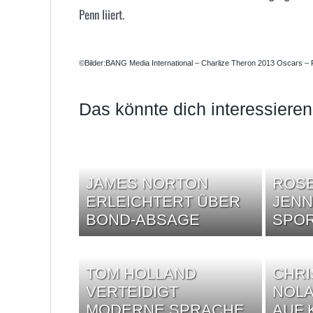
Penn liiert.
©Bilder:BANG Media International – Charlize Theron 2013 Oscars 
Das könnte dich interessieren
JAMES NORTON
ROSE
ERLEICHTERT ÜBER
JENN
BOND-ABSAGE
SPO
TOM HOLLAND
CHR
VERTEIDIGT
NOLA
MODERNE SPRACHE
AUF 