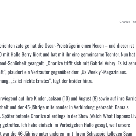
Charlize Th
Berichten zufolge hat die Oscar-Preisträgerin einen Neuen – und dieser ist
10 mit
Halle Berry
liiert und hat mit ihr eine gemeinsame Tochter. Nun hat
d-Schönheit geangelt. „Charlize trifft sich mit Gabriel Aubry. Es ist seh
aft“, plaudert ein Vertrauter gegenüber dem ‚Us Weekly‘-Magazin aus.
ung. „Es ist nichts Ernstes“, fügt der Insider hinzu.
rwiegend auf ihre Kinder Jackson (10) und August (8) sowie auf ihre Karri
nheit und der 45-Jährige miteinander in Verbindung gebracht. Damals
Später betonte Charlize allerdings in der Show ‚Watch What Happens Li
 getroffen. Ich habe einfach im Vorbeigehen Hallo gesagt, weil unsere
it war die 46-Jährige unter anderem mit ihrem Schauspielkollegen Sean