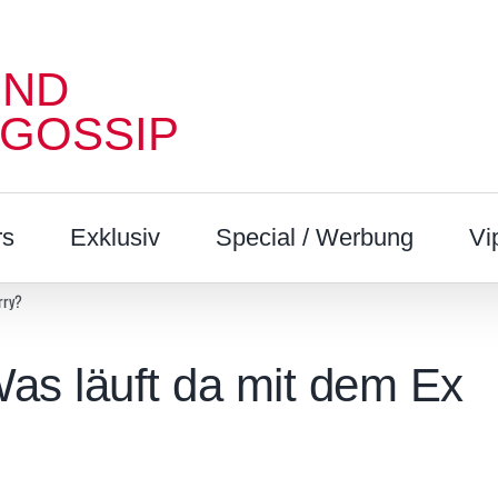
UND
 GOSSIP
rs
Exklusiv
Special / Werbung
Vi
rry?
Was läuft da mit dem Ex