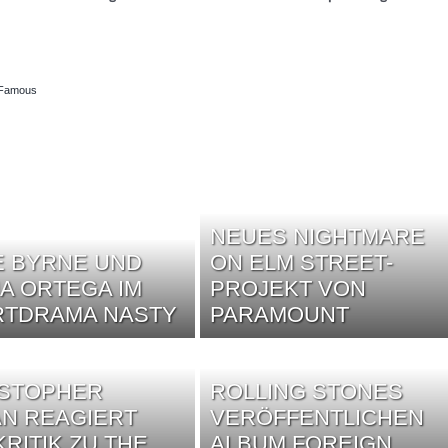
– Famous
NEUES NIGHTMARE
 BYRNE UND
ON ELM STREET-
A ORTEGA IM
PROJEKT VON
RTDRAMA NASTY
PARAMOUNT
ISTOPHER
ROLLING STONES
N REAGIERT
VERÖFFENTLICHEN
KRITIK ZU THE
ALBUM FOREIGN