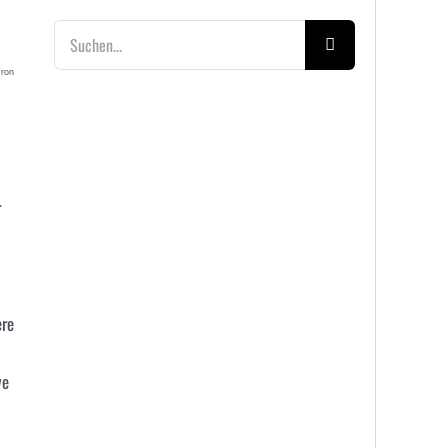
Suche
nach:
eron
r
ere
ve