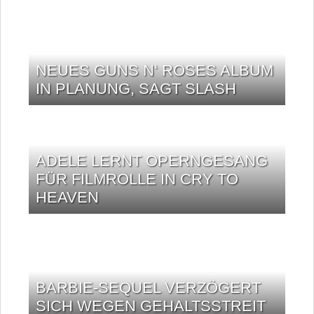
NEUES GUNS N‘ ROSES ALBUM
IN PLANUNG, SAGT SLASH
ADELE LERNT OPERNGESANG
FÜR FILMROLLE IN CRY TO
HEAVEN
BARBIE-SEQUEL VERZÖGERT
SICH WEGEN GEHALTSSTREIT