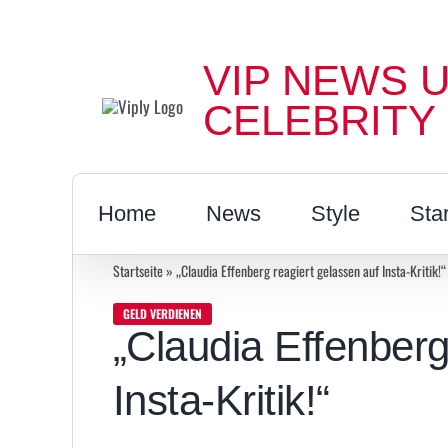
Zum
Inhalt
VIP NEWS 
springen
CELEBRITY
Home
News
Style
Sta
Startseite
»
„Claudia Effenberg reagiert gelassen auf Insta-Kritik!“
GELD VERDIENEN
„Claudia Effenberg
Insta-Kritik!“