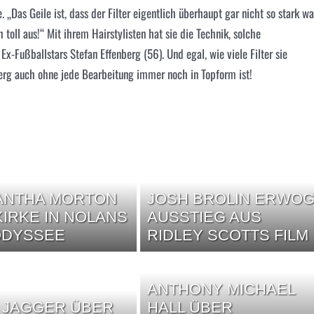
. „Das Geile ist, dass der Filter eigentlich überhaupt gar nicht so stark wa
toll aus!“ Mit ihrem Hairstylisten hat sie die Technik, solche
x-Fußballstars Stefan Effenberg (56). Und egal, wie viele Filter sie
berg auch ohne jede Bearbeitung immer noch in Topform ist!
ANTHA MORTON
JOSH BROLIN ERWO
KIRKE IN NOLANS
AUSSTIEG AUS
ODYSSEE
RIDLEY SCOTTS FILM
ANTHONY MICHAEL
 JAGGER ÜBER
HALL ÜBER