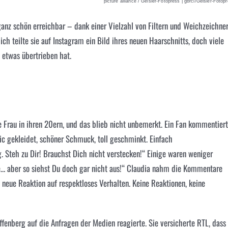
picture alliance / Geisler-Fotopress | gbrci/Geisler-Fotop
anz schön erreichbar – dank einer Vielzahl von Filtern und Weichzeichner
lich teilte sie auf Instagram ein Bild ihres neuen Haarschnitts, doch viele
 etwas übertrieben hat.
 Frau in ihren 20ern, und das blieb nicht unbemerkt. Ein Fan kommentiert
hic gekleidet, schöner Schmuck, toll geschminkt. Einfach
tig. Steh zu Dir! Brauchst Dich nicht verstecken!“ Einige waren weniger
be… aber so siehst Du doch gar nicht aus!“ Claudia nahm die Kommentare
e neue Reaktion auf respektloses Verhalten. Keine Reaktionen, keine
fenberg auf die Anfragen der Medien reagierte. Sie versicherte RTL, dass