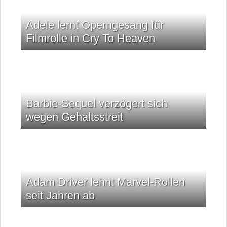
Adele lernt Operngesang für
Filmrolle in Cry To Heaven
Barbie-Sequel verzögert sich
wegen Gehaltsstreit
Adam Driver lehnt Marvel-Rollen
seit Jahren ab