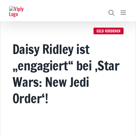
Zum
Inhalt
springen
GELD VERDIENEN
Daisy Ridley ist
„engagiert“ bei ‚Star
Wars: New Jedi
Order‘!