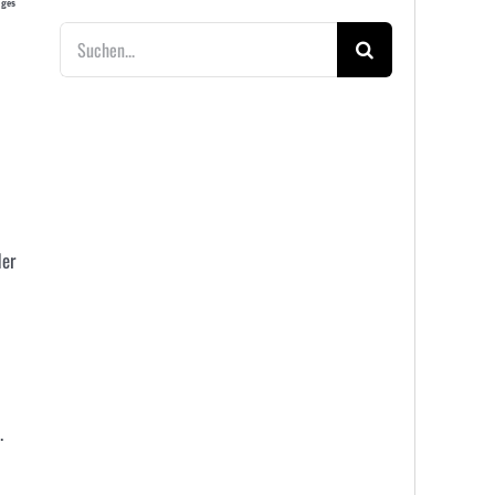
ages
Suche
nach:
der
.