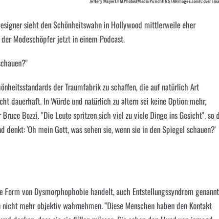
Jeffery Mayer/JTMPhotos/Media Punch/INSTARimages.com/Cover Im
Designer sieht den Schönheitswahn in Hollywood mittlerweile eher
e der Modeschöpfer jetzt in einem Podcast.
 schauen?"
nheitsstandards der Traumfabrik zu schaffen, die auf natürlich Art
cht dauerhaft. In Würde und natürlich zu altern sei keine Option mehr,
Bruce Bozzi. "Die Leute spritzen sich viel zu viele Dinge ins Gesicht", so 
nd denkt: 'Oh mein Gott, was sehen sie, wenn sie in den Spiegel schauen?'
ine Form von Dysmorphophobie handelt, auch Entstellungssyndrom genannt
en nicht mehr objektiv wahrnehmen. "Diese Menschen haben den Kontakt