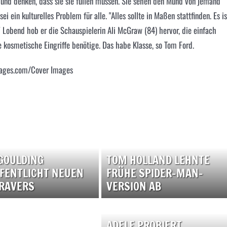
te und denken, dass sie sie füllen müssen. Sie sehen den Mund von jemand
ein kulturelles Problem für alle. "Alles sollte in Maßen stattfinden. Es is
" Lobend hob er die Schauspielerin Ali McGraw (84) hervor, die einfach
 kosmetische Eingriffe benötige. Das habe Klasse, so Tom Ford.
mages.com/Cover Images
 GOULDING
TOM HOLLAND LEHNTE
FENTLICHT NEUEN
FRÜHE SPIDER-MAN-
RAVERS
VERSION AB
ADELE PROBIERT