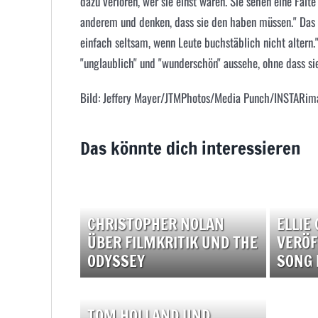
dazu verloren, wer sie einst waren. Sie sehen eine Fal
anderem und denken, dass sie den haben müssen." Das sei 
einfach seltsam, wenn Leute buchstäblich nicht altern.
"unglaublich" und "wunderschön" aussehe, ohne dass sie
Bild: Jeffery Mayer/JTMPhotos/Media Punch/INSTARi
Das könnte dich interessieren
CHRISTOPHER NOLAN
ELLIE
ÜBER FILMKRITIK UND THE
VERÖF
ODYSSEY
SONG 
TOM HOLLAND UND