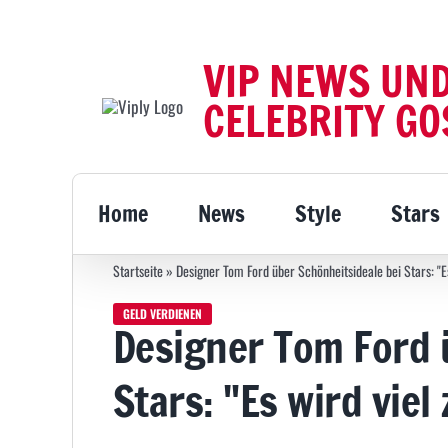
Zum
Inhalt
VIP NEWS UN
springen
CELEBRITY GO
Home
News
Style
Stars
Startseite
»
Designer Tom Ford über Schönheitsideale bei Stars: "Es 
GELD VERDIENEN
Designer Tom Ford 
Stars: "Es wird viel 