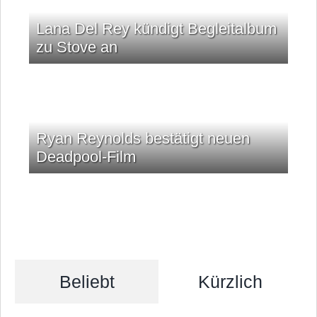
Lana Del Rey kündigt Begleitalbum
zu Stove an
Ryan Reynolds bestätigt neuen
Deadpool-Film
Beliebt
Kürzlich