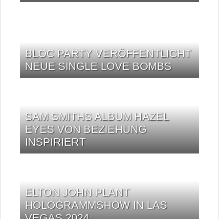
BLOC PARTY VERÖFFENTLICHT
NEUE SINGLE LOVE BOMBS
SAM SMITHS ALBUM HAZEL
EYES VON BEZIEHUNG
INSPIRIERT
ELTON JOHN PLANT
HOLOGRAMMSHOW IN LAS
VEGAS 2024