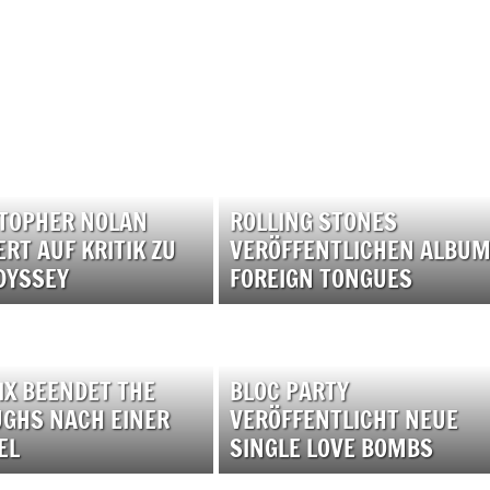
TOPHER NOLAN
ROLLING STONES
ERT AUF KRITIK ZU
VERÖFFENTLICHEN ALBU
DYSSEY
FOREIGN TONGUES
IX BEENDET THE
BLOC PARTY
GHS NACH EINER
VERÖFFENTLICHT NEUE
EL
SINGLE LOVE BOMBS