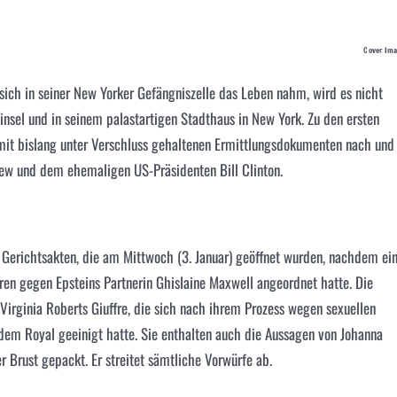
Cover Im
 sich in seiner New Yorker Gefängniszelle das Leben nahm, wird es nicht
tinsel und in seinem palastartigen Stadthaus in New York. Zu den ersten
 mit bislang unter Verschluss gehaltenen Ermittlungsdokumenten nach und
rew und dem ehemaligen US-Präsidenten Bill Clinton.
 Gerichtsakten, die am Mittwoch (3. Januar) geöffnet wurden, nachdem ei
n gegen Epsteins Partnerin Ghislaine Maxwell angeordnet hatte. Die
irginia Roberts Giuffre, die sich nach ihrem Prozess wegen sexuellen
dem Royal geeinigt hatte. Sie enthalten auch die Aussagen von Johanna
r Brust gepackt. Er streitet sämtliche Vorwürfe ab.