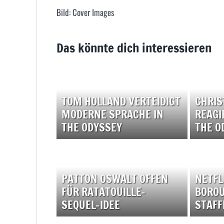
Bild: Cover Images
Das könnte dich interessieren
TOM HOLLAND VERTEIDIGT
CHRIS
MODERNE SPRACHE IN
REAGI
THE ODYSSEY
THE O
PATTON OSWALT OFFEN
NETFL
FÜR RATATOUILLE-
BOROU
SEQUEL-IDEE
STAFF