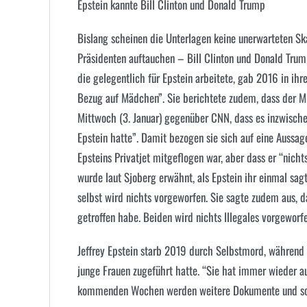
Epstein kannte Bill Clinton und Donald Trump
Bislang scheinen die Unterlagen keine unerwarteten Ska
Präsidenten auftauchen – Bill Clinton und Donald Trump
die gelegentlich für Epstein arbeitete, gab 2016 in ihr
Bezug auf Mädchen”. Sie berichtete zudem, dass der Mill
Mittwoch (3. Januar) gegenüber CNN, dass es inzwischen
Epstein hatte”. Damit bezogen sie sich auf eine Aussage
Epsteins Privatjet mitgeflogen war, aber dass er “nic
wurde laut Sjoberg erwähnt, als Epstein ihr einmal sag
selbst wird nichts vorgeworfen. Sie sagte zudem aus, d
getroffen habe. Beiden wird nichts Illegales vorgeworfe
Jeffrey Epstein starb 2019 durch Selbstmord, während G
junge Frauen zugeführt hatte. “Sie hat immer wieder au
kommenden Wochen werden weitere Dokumente und som