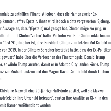
ndale zu enthüllen. Pikant ist jedoch, dass die Namen zweier Ex-
 kannten Jeffrey Epstein, ihnen wird jedoch nichts vorgeworfen. Sjoberg,
er Aussage an, dass “(Epstein) mal gesagt hat, Clinton möge sie jung, in
iardär mit Clinton “zu tun” hatte. Vertreter von Bill Clinton erklärten am
 “fast 20 Jahre her ist, dass Präsident Clinton zum letzten Mal Kontakt m
 von 2019, in der Clintons Sprecher bestätigt hatte, dass der Ex-Politiker
hts gewusst” habe über die Verbrechen des Finanzmoguls. Donald Trump
te, er würde Trump anrufen, damit er in Atlantic City landen könne. Trump
ass sie
Michael Jackson
und den Magier David Copperfield durch Epstein
n.
hislaine Maxwell eine 20-jährige Haftstrafe absitzt, weil sie Maxwell
sdrücklich ihre Unschuld beteuert”, sagten ihre Anwälte zu CNN. In den
it Namen veröffentlicht werden.