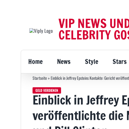
Zum
Inhalt
VIP NEWS UN
springen
CELEBRITY GO
Home
News
Style
Stars
Startseite
»
Einblick in Jeffrey Epsteins Kontakte: Gericht veröffen
GELD VERDIENEN
Einblick in Jeffrey 
veröffentlichte di