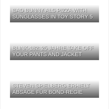
BAD BUNNY ALS PIZZA WITH
SUNGLASSES IN TOY STORY 5
BLINK-182: 25 JAHRE TAKE OFF
YOUR PANTS AND JACKET
STEVEN SPIELBERG ERHIELT
ABSAGE FÜR BOND-REGIE