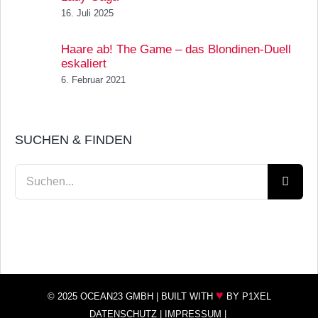
16. Juli 2025
Haare ab! The Game – das Blondinen-Duell
eskaliert
6. Februar 2021
SUCHEN & FINDEN
Suche
nach:
♥
© 2025 OCEAN23 GMBH |
BUILT WITH
BY P1XEL
DATENSCHUTZ
|
IMPRESSUM
|