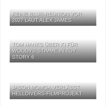
KEINE BLUR-REUNION VOR
2027 LAUT ALEX JAMES
TOM HANKS ÜBER KI FÜR
WOODYS STIMME IN TOY
STORY 6
JASON MOMOA VERLÄSST
HELLDIVERS-FILMPROJEKT