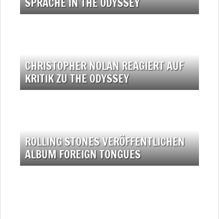
SPRACHE IN THE ODYSSEY
CHRISTOPHER NOLAN REAGIERT AUF
KRITIK ZU THE ODYSSEY
ROLLING STONES VERÖFFENTLICHEN
ALBUM FOREIGN TONGUES