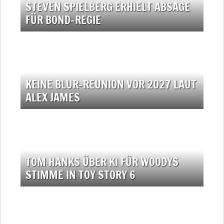
STEVEN SPIELBERG ERHIELT ABSAGE
FÜR BOND-REGIE
KEINE BLUR-REUNION VOR 2027 LAUT
ALEX JAMES
TOM HANKS ÜBER KI FÜR WOODYS
STIMME IN TOY STORY 6