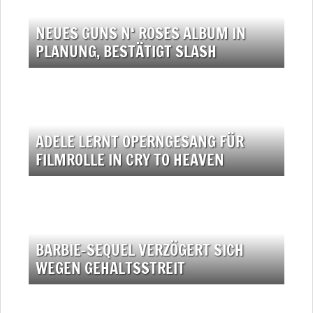
NEUES GUNS N‘ ROSES ALBUM IN
PLANUNG, BESTÄTIGT SLASH
ADELE LERNT OPERNGESANG FÜR
FILMROLLE IN CRY TO HEAVEN
BARBIE-SEQUEL VERZÖGERT SICH
WEGEN GEHALTSSTREIT