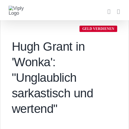
Zum
Inhalt
springen
GELD VERDIENEN
Hugh Grant in
'Wonka':
"Unglaublich
sarkastisch und
wertend"