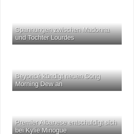
Spannungen zwischen Madonna
und Tochter Lourdes
Beyoncé kündigt neuen Song
Morning Dew an
Premier Albanese entschuldigt sich
bei Kylie Minogue