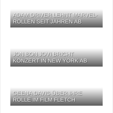
ADAM DRIVER LEHNT MARVEL-
ROLLEN SEIT JAHREN AB
JON BON JOVI BRICHT
KONZERT IN NEW YORK AB
GEENA DAVIS ÜBER IHRE
ROLLE IM FILM FLETCH