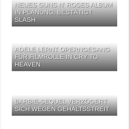
NEUES GUNS N‘ ROSES ALBUM
IN PLANUNG, BESTÄTIGT
SLASH
ADELE LERNT OPERNGESANG
FÜR FILMROLLE IN CRY TO
HEAVEN
BARBIE-SEQUEL VERZÖGERT
SICH WEGEN GEHALTSSTREIT