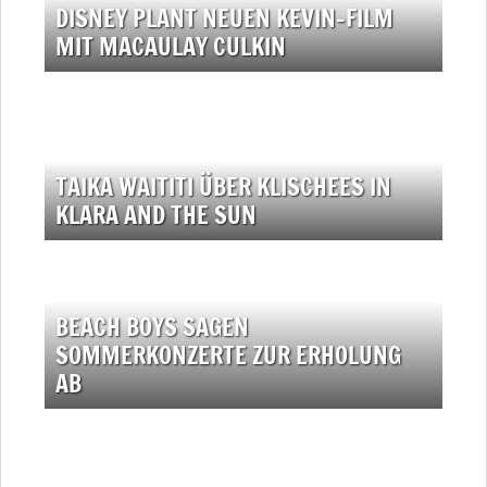
DISNEY PLANT NEUEN KEVIN-FILM
MIT MACAULAY CULKIN
TAIKA WAITITI ÜBER KLISCHEES IN
KLARA AND THE SUN
BEACH BOYS SAGEN
SOMMERKONZERTE ZUR ERHOLUNG
AB