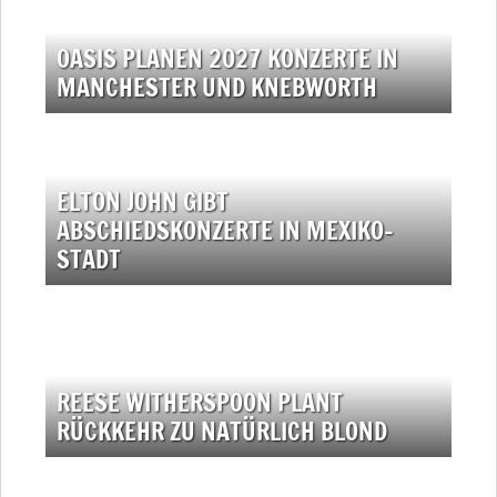
OASIS PLANEN 2027 KONZERTE IN
MANCHESTER UND KNEBWORTH
ELTON JOHN GIBT
ABSCHIEDSKONZERTE IN MEXIKO-
STADT
REESE WITHERSPOON PLANT
RÜCKKEHR ZU NATÜRLICH BLOND