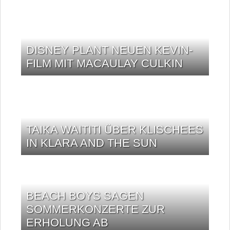
DISNEY PLANT NEUEN KEVIN-
FILM MIT MACAULAY CULKIN
TAIKA WAITITI ÜBER KLISCHEES
IN KLARA AND THE SUN
BEACH BOYS SAGEN
SOMMERKONZERTE ZUR
ERHOLUNG AB