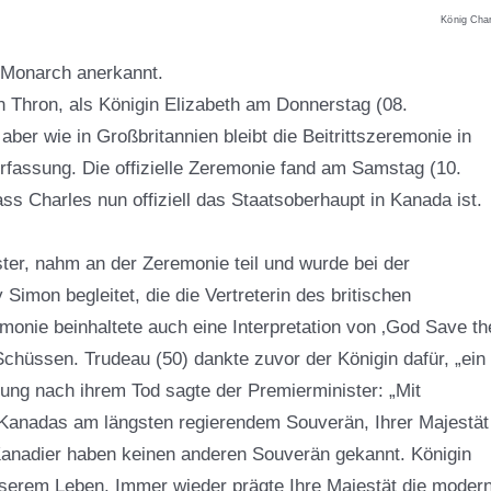
König Cha
s Monarch anerkannt.
n Thron, als Königin Elizabeth am Donnerstag (08.
ber wie in Großbritannien bleibt die Beitrittszeremonie in
rfassung. Die offizielle Zeremonie fand am Samstag (10.
ss Charles nun offiziell das Staatsoberhaupt in Kanada ist.
ter, nahm an der Zeremonie teil und wurde bei der
imon begleitet, die die Vertreterin des britischen
monie beinhaltete auch eine Interpretation von ‚God Save th
hüssen. Trudeau (50) dankte zuvor der Königin dafür, „ein
rung nach ihrem Tod sagte der Premierminister: „Mit
anadas am längsten regierendem Souverän, Ihrer Majestät
n Kanadier haben keinen anderen Souverän gekannt. Königin
unserem Leben. Immer wieder prägte Ihre Majestät die moder