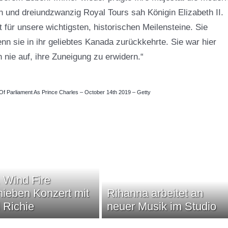
 und dreiundzwanzig Royal Tours sah Königin Elizabeth II.
für unsere wichtigsten, historischen Meilensteine. Sie
enn sie in ihr geliebtes Kanada zurückkehrte. Sie war hier
 nie auf, ihre Zuneigung zu erwidern.“
 Of Parliament As Prince Charles – October 14th 2019 – Getty
, Wind Fire
hieben Konzert mit
Rihanna arbeitet an
l Richie
neuer Musik im Studio