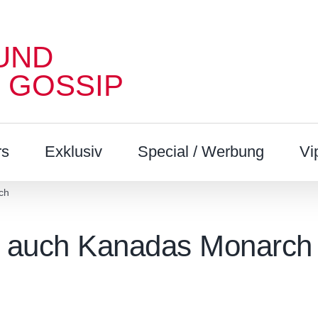
UND
 GOSSIP
rs
Exklusiv
Special / Werbung
Vi
ch
n auch Kanadas Monarch