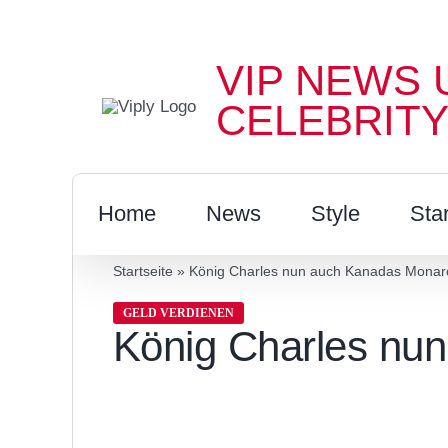
Zum
Inhalt
VIP NEWS 
springen
CELEBRITY
Home
News
Style
Sta
Startseite
»
König Charles nun auch Kanadas Monar
GELD VERDIENEN
König Charles nu