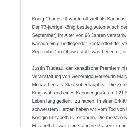
König Charles III wurde offiziell als Kanada
Der 73-jährige König bestieg automatisch de
September) im Alter von 96 Jahren verstarb, a
Kanada ein grundlegender Bestandteil der Ve
September) in Ottawa statt, was bedeutet, da
Justin Trudeau
, der kanadische Premierminis
Veranstaltung von Generalgouverneurin Mary S
Monarchen als Staatsoberhaupt ist. Die Zere
King‘ während eines Kanonengrußes mit 21 Sc
Leben lang gedient“ zu haben. In einer Erklä
schwerstem Herzen haben wir vom Tod von K
Königin Elizabeth II., erfahren. Die meiste
Elizabeth II. war eine ständige Präsenz in 