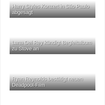
Harry Styles Konzert in São Paulo
abgesagt
Lana Del Rey kündigt Begleitalbum
zu Stove an
Ryan Reynolds bestätigt neuen
Deadpool-Film