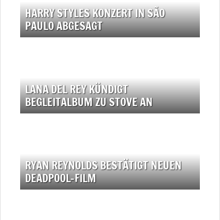
HARRY STYLES KONZERT IN SÃO
PAULO ABGESAGT
LANA DEL REY KÜNDIGT
BEGLEITALBUM ZU STOVE AN
RYAN REYNOLDS BESTÄTIGT NEUEN
DEADPOOL-FILM