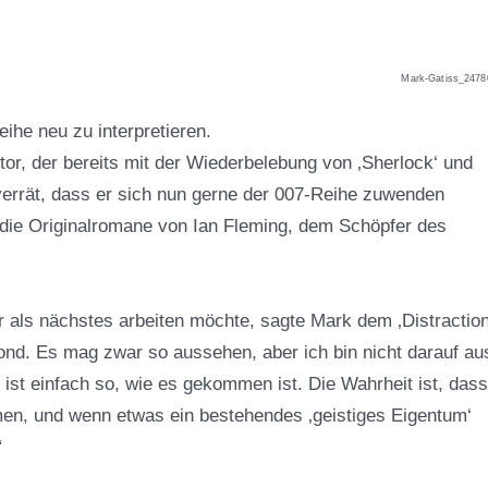
Mark-Gatiss_2478
he neu zu interpretieren.
or, der bereits mit der Wiederbelebung von ‚Sherlock‘ und
 verrät, dass er sich nun gerne der 007-Reihe zuwenden
 die Originalromane von Ian Fleming, dem Schöpfer des
er als nächstes arbeiten möchte, sagte Mark dem ‚Distractio
ond. Es mag zwar so aussehen, aber ich bin nicht darauf au
ist einfach so, wie es gekommen ist. Die Wahrheit ist, dass
men, und wenn etwas ein bestehendes ‚geistiges Eigentum‘
“