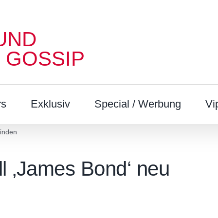
UND
 GOSSIP
rs
Exklusiv
Special / Werbung
Vi
finden
ll ‚James Bond‘ neu