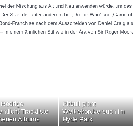
rmel der Mischung aus Alt und Neu anwenden würde, um das
Der Star, der unter anderem bei ‚Doctor Who‘ und ‚Game of
die Bond-Franchise nach dem Ausscheiden von
Daniel Craig
al
 – in einem ähnlichen Stil wie in der Ära von Sir Roger Moor
a Rodrigo
Pitbull plant
entlicht Trackliste
Weltrekordversuch im
 neuen Albums
Hyde Park