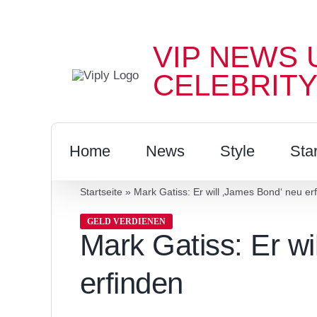
Zum
Inhalt
VIP NEWS 
springen
CELEBRITY
Home
News
Style
Sta
Startseite
»
Mark Gatiss: Er will ‚James Bond‘ neu er
GELD VERDIENEN
Mark Gatiss: Er wi
erfinden