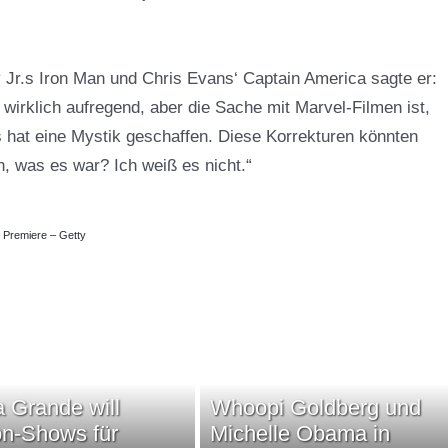
 Jr
.s Iron Man und Chris Evans‘ Captain America sagte er:
wirklich aufregend, aber die Sache mit Marvel-Filmen ist,
 hat eine Mystik geschaffen. Diese Korrekturen könnten
n, was es war? Ich weiß es nicht.“
 Premiere – Getty
a Grande will
Whoopi Goldberg und
n-Shows für
Michelle Obama in