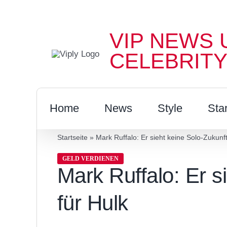
Zum
Inhalt
VIP NEWS 
springen
CELEBRITY
Home
News
Style
Sta
Startseite
»
Mark Ruffalo: Er sieht keine Solo-Zukunft
GELD VERDIENEN
Mark Ruffalo: Er s
für Hulk