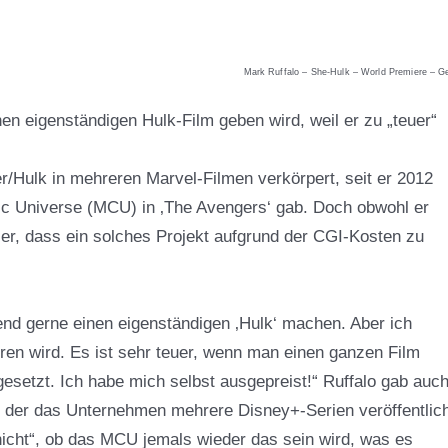
Mark Ruffalo – She-Hulk – World Premiere – G
nen eigenständigen Hulk-Film geben wird, weil er zu „teuer“
r/Hulk in mehreren Marvel-Filmen verkörpert, seit er 2012
tic Universe (MCU) in ‚The Avengers‘ gab. Doch obwohl er
er, dass ein solches Projekt aufgrund der CGI-Kosten zu
nd gerne einen eigenständigen ‚Hulk‘ machen. Aber ich
eren wird. Es ist sehr teuer, wenn man einen ganzen Film
esetzt. Ich habe mich selbst ausgepreist!“
Ruffalo
gab auc
 der das Unternehmen mehrere Disney+-Serien veröffentlic
nicht“, ob das MCU jemals wieder das sein wird, was es