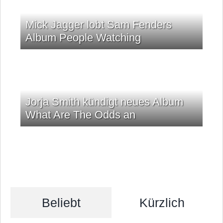
Mick Jagger lobt Sam Fenders
Album People Watching
Jorja Smith kündigt neues Album
What Are The Odds an
Beliebt
Kürzlich