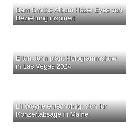
Sam Smiths Album Hazel Eyes von
Beziehung inspiriert
Elton John plant Hologrammshow
in Las Vegas 2024
Lil Wayne entschuldigt sich für
Konzertabsage in Maine