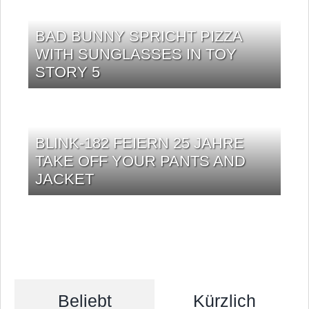
BAD BUNNY SPRICHT PIZZA
WITH SUNGLASSES IN TOY
STORY 5
BLINK-182 FEIERN 25 JAHRE
TAKE OFF YOUR PANTS AND
JACKET
Beliebt
Kürzlich