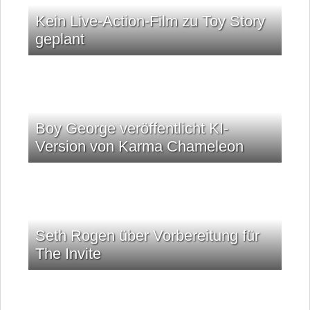
Kein Live-Action-Film zu Toy Story
geplant
Boy George veröffentlicht KI-
Version von Karma Chameleon
Seth Rogen über Vorbereitung für
The Invite