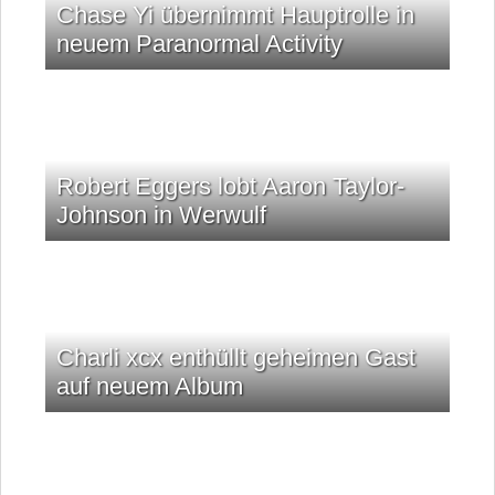
Chase Yi übernimmt Hauptrolle in
neuem Paranormal Activity
Robert Eggers lobt Aaron Taylor-
Johnson in Werwulf
Charli xcx enthüllt geheimen Gast
auf neuem Album