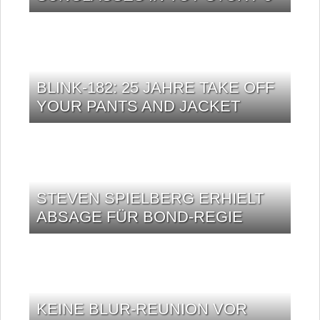
BLINK-182: 25 JAHRE TAKE OFF
YOUR PANTS AND JACKET
STEVEN SPIELBERG ERHIELT
ABSAGE FÜR BOND-REGIE
KEINE BLUR-REUNION VOR