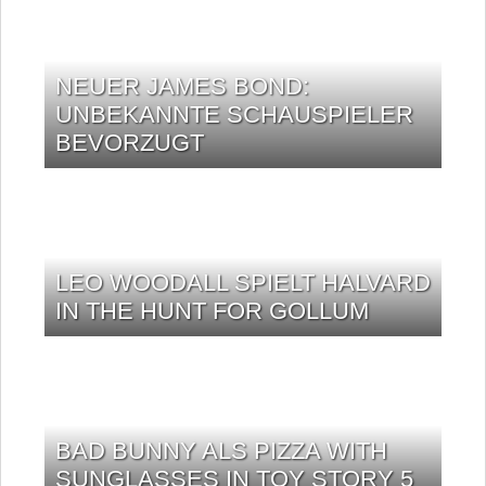
NEUER JAMES BOND:
UNBEKANNTE SCHAUSPIELER
BEVORZUGT
LEO WOODALL SPIELT HALVARD
IN THE HUNT FOR GOLLUM
BAD BUNNY ALS PIZZA WITH
SUNGLASSES IN TOY STORY 5