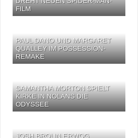
DREHT NEUEN SPIDER-MAN-
FILM
PAUL DANO UND MARGARET
QUALLEY IM POSSESSION-
REMAKE
SAMANTHA MORTON SPIELT
KIRKE IN NOLANS DIE
ODYSSEE
JOSH BROLIN ERWOG