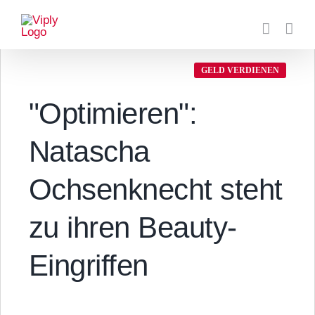
Zum
Inhalt
springen
GELD VERDIENEN
"Optimieren":
Natascha
Ochsenknecht steht
zu ihren Beauty-
Eingriffen