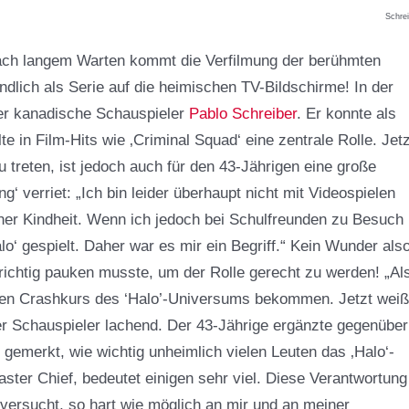
Schre
Nach langem Warten kommt die Verfilmung der berühmten
ndlich als Serie auf die heimischen TV-Bildschirme! In der
Der kanadische Schauspieler
Pablo Schreiber
. Er konnte als
te in Film-Hits wie ‚Criminal Squad‘ eine zentrale Rolle. Jetz
 treten, ist jedoch auch für den 43-Jährigen eine große
g‘ verriet: „Ich bin leider überhaupt nicht mit Videospielen
ner Kindheit. Wenn ich jedoch bei Schulfreunden zu Besuch
lo‘ gespielt. Daher war es mir ein Begriff.“ Kein Wunder also
richtig pauken musste, um der Rolle gerecht zu werden! „Al
einen Crashkurs des ‘Halo’-Universums bekommen. Jetzt weiß
 der Schauspieler lachend. Der 43-Jährige ergänzte gegenüber
l gemerkt, wie wichtig unheimlich vielen Leuten das ‚Halo‘-
ster Chief, bedeutet einigen sehr viel. Diese Verantwortung
versucht, so hart wie möglich an mir und an meiner