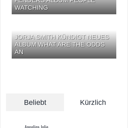
FENDERS ALBUM PEOPLE
WATCHING
JORJA SMITH KÜNDIGT NEUES
ALBUM WHAT ARE THE ODDS
AN
Beliebt
Kürzlich
Angelina Jolie