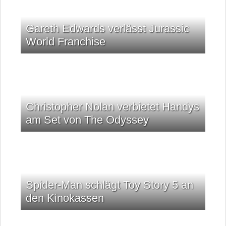
Gareth Edwards verlässt Jurassic
World Franchise
Christopher Nolan verbietet Handys
am Set von The Odyssey
Spider-Man schlägt Toy Story 5 an
den Kinokassen