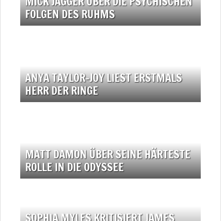
MICK JAGGER ÜBER DIE PSYCHISCHEN
FOLGEN DES RUHMS
ANYA TAYLOR-JOY LIEST ERSTMALS
HERR DER RINGE
MATT DAMON ÜBER SEINE HÄRTESTE
ROLLE IN DIE ODYSSEE
SOPHIA MYLES KRITISIERT JAMES