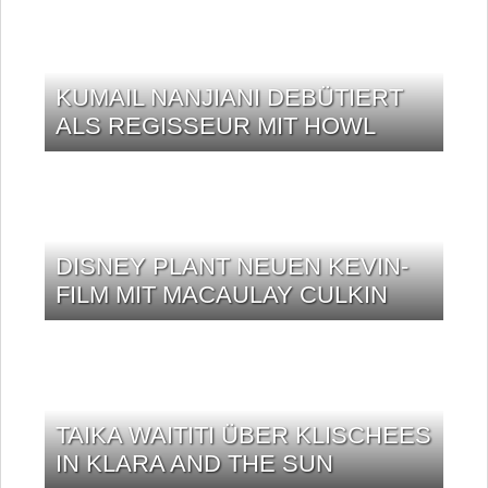
KUMAIL NANJIANI DEBÜTIERT
ALS REGISSEUR MIT HOWL
DISNEY PLANT NEUEN KEVIN-
FILM MIT MACAULAY CULKIN
TAIKA WAITITI ÜBER KLISCHEES
IN KLARA AND THE SUN