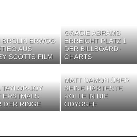
GRACIE ABRAMS
 BROLIN ERWOG
ERREICHT PLATZ 1
TIEG AUS
DER BILLBOARD-
EY SCOTTS FILM
CHARTS
MATT DAMON ÜBER
 TAYLOR-JOY
SEINE HÄRTESTE
T ERSTMALS
ROLLE IN DIE
 DER RINGE
ODYSSEE