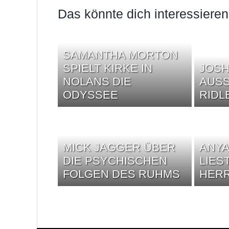
Das könnte dich interessieren
SAMANTHA MORTON
SPIELT KIRKE IN
JOSH
NOLANS DIE
AUSS
ODYSSEE
RIDL
MICK JAGGER ÜBER
ANYA
DIE PSYCHISCHEN
LIES
FOLGEN DES RUHMS
HERR