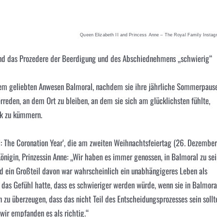
Queen Elizabeth II and Princess Anne – The Royal Family Insta
tland das Prozedere der Beerdigung und des Abschiednehmens „schwierig“
em geliebten Anwesen Balmoral, nachdem sie ihre jährliche Sommerpaus
erreden, an dem Ort zu bleiben, an dem sie sich am glücklichsten fühlte,
ik zu kümmern.
 The Coronation Year‘, die am zweiten Weihnachtsfeiertag (26. Dezember
Königin, Prinzessin Anne: „Wir haben es immer genossen, in Balmoral zu sei
nd ein Großteil davon war wahrscheinlich ein unabhängigeres Leben als
 das Gefühl hatte, dass es schwieriger werden würde, wenn sie in Balmora
 zu überzeugen, dass das nicht Teil des Entscheidungsprozesses sein sollt
 wir empfanden es als richtig.“