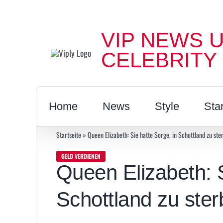
Zum
Inhalt
VIP NEWS 
springen
CELEBRITY
Home
News
Style
Sta
Startseite
»
Queen Elizabeth: Sie hatte Sorge, in Schottland zu ste
GELD VERDIENEN
Queen Elizabeth: S
Schottland zu ste