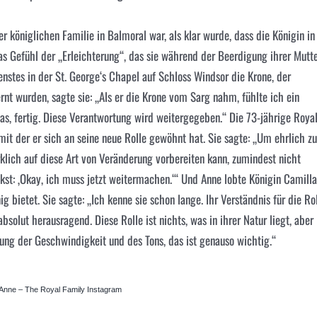
r königlichen Familie in Balmoral war, als klar wurde, dass die Königin in
das Gefühl der „Erleichterung“, das sie während der Beerdigung ihrer Mutt
nstes in der St. George‘s Chapel auf Schloss Windsor die Krone, der
nt wurden, sagte sie: „Als er die Krone vom Sarg nahm, fühlte ich ein
as, fertig. Diese Verantwortung wird weitergegeben.“ Die 73-jährige Roya
, mit der er sich an seine neue Rolle gewöhnt hat. Sie sagte: „Um ehrlich zu
rklich auf diese Art von Veränderung vorbereiten kann, zumindest nicht
kst: ‚Okay, ich muss jetzt weitermachen.‘“ Und Anne lobte Königin Camilla
g bietet. Sie sagte: „Ich kenne sie schon lange. Ihr Verständnis für die Ro
bsolut herausragend. Diese Rolle ist nichts, was in ihrer Natur liegt, aber
erung der Geschwindigkeit und des Tons, das ist genauso wichtig.“
 Anne – The Royal Family Instagram