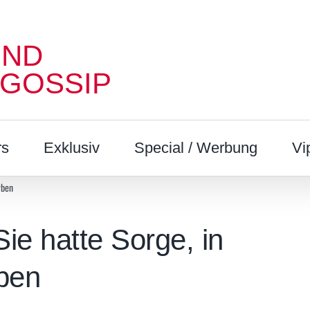
UND
 GOSSIP
rs
Exklusiv
Special / Werbung
Vi
rben
ie hatte Sorge, in
rben