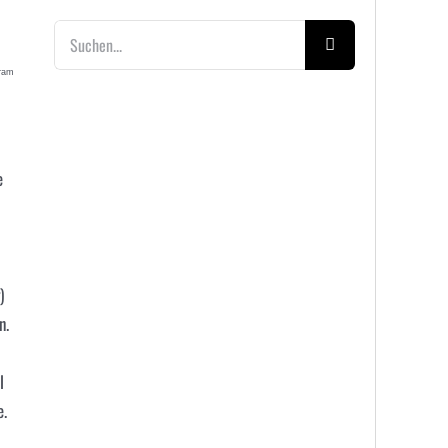
Suche
nach:
gram
e
)
n.
l
e.