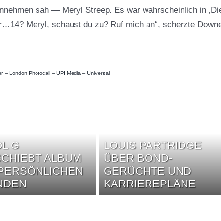
ennehmen sah — Meryl Streep. Es war wahrscheinlich in ‚Di
war…14? Meryl, schaust du zu? Ruf mich an“, scherzte Down
r – London Photocall – UPI Media – Universal
L G
LOUIS PARTRIDGE
CHIEBT ALBUM
ÜBER BOND-
PERSÖNLICHEN
GERÜCHTE UND
NDEN
KARRIEREPLÄNE