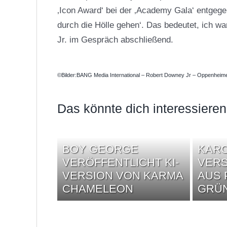
‚Icon Award‘ bei der ‚Academy Gala‘ entgeg
durch die Hölle gehen‘. Das bedeutet, ich 
Jr. im Gespräch abschließend.
©Bilder:BANG Media International – Robert Downey Jr – Oppenheime
Das könnte dich interessieren
BOY GEORGE
KARO
VERÖFFENTLICHT KI-
VERS
VERSION VON KARMA
AUS 
CHAMELEON
GRÜ