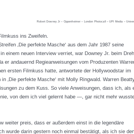
Robert Downey Jr – Oppenheimer – London Photocall – UPI Media – Unive
Filmkuss ins Zweifeln.
Streifen ‚Die perfekte Masche‘ aus dem Jahr 1987 seine
 in einem neuen Interview verriet, war Downey Jr. beim Dre
, da er andauernd Regieanweisungen vom Produzenten Warre
inen ersten Filmkuss hatte, antwortete der Hollywoodstar im
 in ‚Die perfekte Masche‘ mit
Molly Ringwald
. Warren Beatt
sungen zu dem Kuss. So viele Anweisungen, dass ich, als 
enie, von dem ich viel gelernt habe —, gar nicht mehr wusste
w weiter preis, dass er außerdem einst in die legendäre
ch wurde darin gestern noch einmal bestätigt, als ich sie de