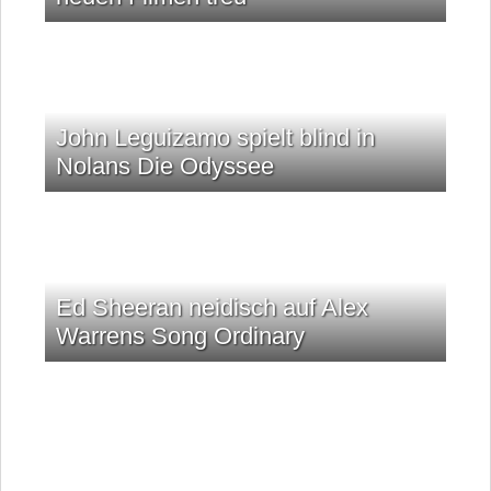
John Leguizamo spielt blind in
Nolans Die Odyssee
Ed Sheeran neidisch auf Alex
Warrens Song Ordinary