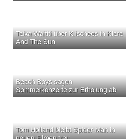
Taika Waititi über Klischees in Klara
And The Sun
Beach Boys sagen
Sommerkonzerte zur Erholung ab
Tom Holland bleibt Spider-Man in
neuen Filmen treu