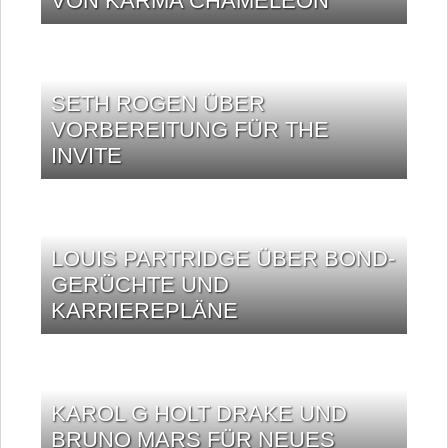
VON KARMA CHAMELEON
SETH ROGEN ÜBER
VORBEREITUNG FÜR THE
INVITE
LOUIS PARTRIDGE ÜBER BOND-
GERÜCHTE UND
KARRIEREPLÄNE
KAROL G HOLT DRAKE UND
BRUNO MARS FÜR NEUES