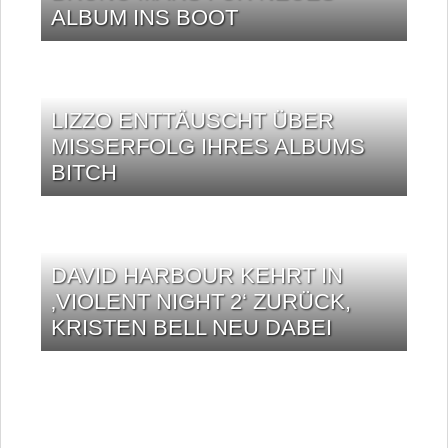
ALBUM INS BOOT
LIZZO ENTTÄUSCHT ÜBER
MISSERFOLG IHRES ALBUMS
BITCH
DAVID HARBOUR KEHRT IN
‚VIOLENT NIGHT 2‘ ZURÜCK,
KRISTEN BELL NEU DABEI