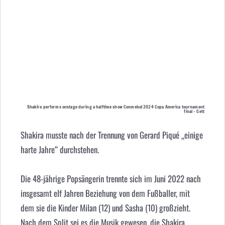
Shakira performs onstage during a halftime show Conmebol 2024 Copa America tournament
final – Gett
Shakira musste nach der Trennung von Gerard Piqué „einige
harte Jahre“ durchstehen.
Die 48-jährige Popsängerin trennte sich im Juni 2022 nach
insgesamt elf Jahren Beziehung von dem Fußballer, mit
dem sie die Kinder Milan (12) und Sasha (10) großzieht.
Nach dem Split sei es die Musik gewesen, die Shakira